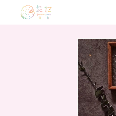
跳
至
主
要
內
容