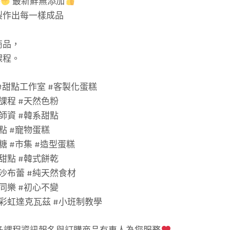
持
最新鮮無添加
製作出每一樣成品
，
商品，
課程。
花甜 #甜點工作室 #客製化蛋糕
課程 #天然色粉
師資 #韓系甜點
點 #寵物蛋糕
糖 #市集 #造型蛋糕
甜點 #韓式餅乾
式沙布蕾 #純天然食材
同樂 #初心不變
式彩虹達克瓦茲 #小班制教學