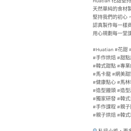
Huatian 花甜堅
天然單純的食材
堅持我們的初心
認真製作每一樣
用心規劃每一堂
#Huatian #
#手作烘焙 #甜點
#韓式甜點 #專業
#馬卡龍 #網美甜
#健康點心 #馬林
#造型饅頭 #造型
#獨家研發 #韓
#手作課程 #親子
#親子烘焙 #韓