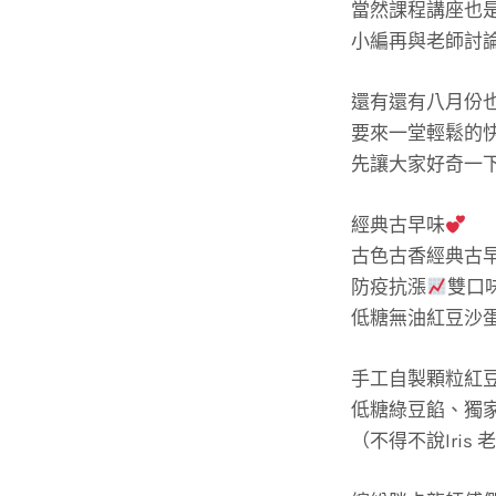
當然課程講座也
小編再與老師討
還有還有八月份也
要來一堂輕鬆的
先讓大家好奇一
經典古早味
古色古香經典古
防疫抗漲
雙口味
低糖無油紅豆沙
手工自製顆粒紅
低糖綠豆餡、獨
（不得不說lris