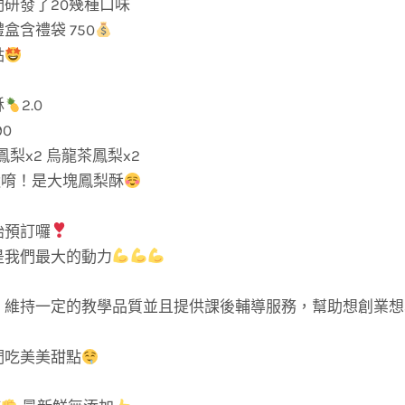
研發了20幾種口味
盒含禮袋 750
點
酥
2.0
90
鳳梨x2 烏龍茶鳳梨x2
g唷！是大塊鳳梨酥
始預訂囉
是我們最大的動力
，維持一定的教學品質並且提供課後輔導服務，幫助想創業想
們吃美美甜點