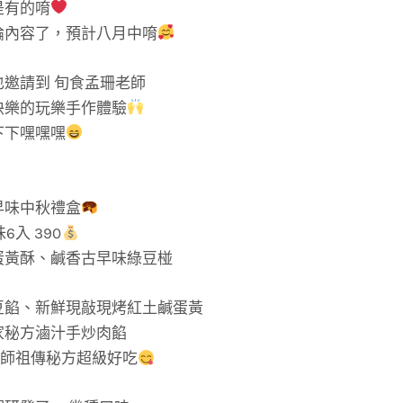
是有的唷
論內容了，預計八月中唷
邀請到 旬食孟珊老師
快樂的玩樂手作體驗
下下嘿嘿嘿
早味中秋禮盒
6入 390
蛋黃酥、鹹香古早味綠豆椪
豆餡、新鮮現敲現烤紅土鹹蛋黃
家秘方滷汁手炒肉餡
 老師祖傳秘方超級好吃