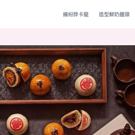
繽紛胖卡龍
造型鮮奶饅頭