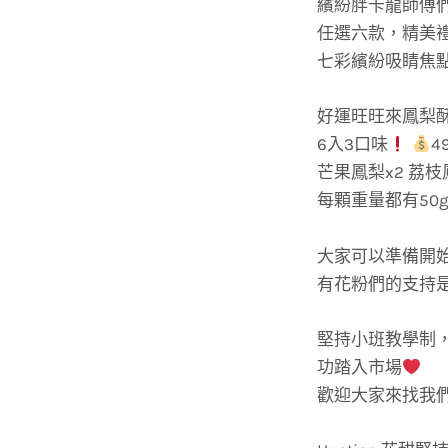
繽紛胖卡龍師傅們
任選六款，精美禮
七彩繽紛吸睛焦
好運旺旺來鳳梨
6入3口味
4
芒果鳳梨x2 荔枝
每顆重量都有50
大家可以準備開
有花粉們的支持
堅持小班教學制
功踏入市場
歡迎大家來找我