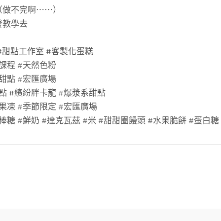
（做不完啊⋯⋯）
發教學去
花甜 #甜點工作室 #客製化蛋糕
課程 #天然色粉
甜點 #宏匯廣場
點 #繽紛胖卡龍 #爆漿系甜點
果凍 #季節限定 #宏匯廣場
棒糖 #鮮奶 #達克瓦茲 #米 #甜甜圈饅頭 #水果脆餅 #蛋白糖