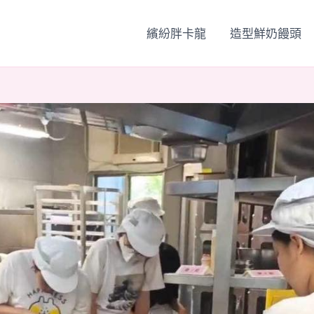
繽紛胖卡龍
造型鮮奶饅頭