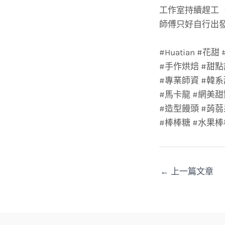
工作室持續趕工
師傅只好自行出
#Huatian #
#手作烘焙 #甜點
#專業師資 #韓系
#馬卡龍 #網美甜
#造型饅頭 #蒟蒻
#棒棒糖 #水果棒
←
上一篇文章