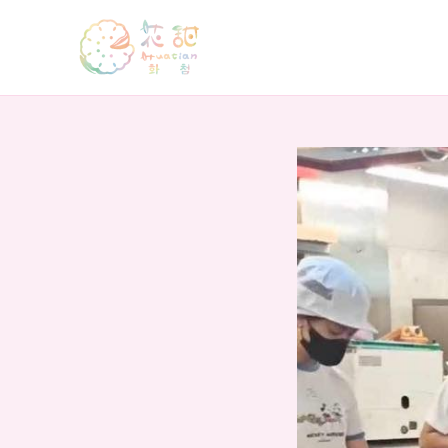
跳
至
主
要
內
容