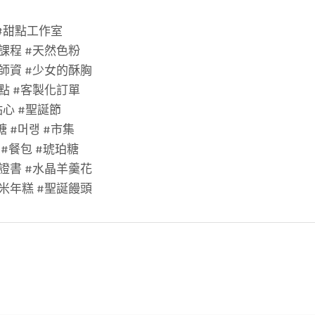
n #甜點工作室
課程 #天然色粉
師資 #少女的酥胸
點 #客製化訂單
康點心 #聖誕節
糖 #머랭 #市集
 #餐包 #琥珀糖
證書 #水晶羊羹花
米年糕 #聖誕饅頭