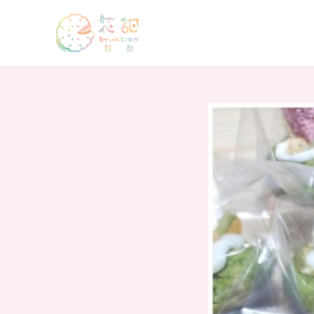
跳
至
主
要
內
容