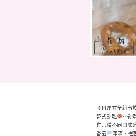
今日還有全新出
韓式餅乾
～餅
有六種不同口味
香氣
滿滿，裡