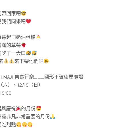
們帶回家吧
找我們同樂吧
草莓起司奶油蛋糕
滿滿的草莓
偷吃了一大口
來
來下架他們吧
I MAJI 集食行樂___圓形＋玻璃屋廣場
（六）、12/19（日）
9:00
福與慶祝
的月份
意義非凡非常重要的月份
們吃甜點