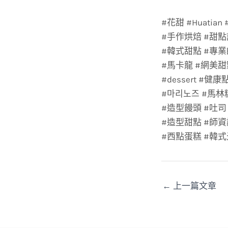
#花甜 #Huatia
#手作烘焙 #甜點
#韓式甜點 #專業
#馬卡龍 #網美甜
#dessert #健
#마리노즈 #馬林
#造型饅頭 #吐司
#造型甜點 #師資
#西點蛋糕 #韓式
←
上一篇文章