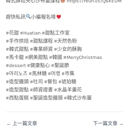
韓式酥粒夾心沙布蕾課程
https://reurl.cc/Q6kEDM
趕快私訊
小編報名唷
#花甜 #Huatian #甜點工作室
#手作烘焙 #甜點課程 #天然色粉
#韓式甜點 #專業師資 #少女的酥胸
#馬卡龍 #網美甜點 #韓國 #MerryChristmas
#dessert #健康點心 #聖誕節
#마리노즈 #馬林糖 #머랭 #市集
#造型饅頭 #吐司 #餐包 #琥珀糖
#造型甜點 #師資證書 #水晶羊羹花
#西點蛋糕 #聖誕造型饅頭 #韓式沙布蕾
←
上一篇文章
下一篇文章
→