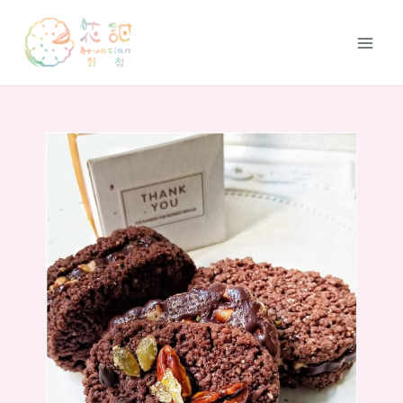
跳
至
Main
主
要
Men
內
容