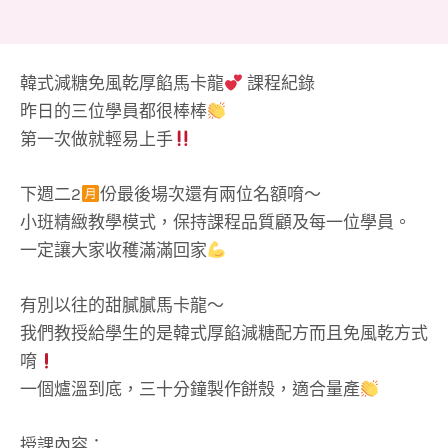
韓式減糖免風乾厚餡馬卡龍
課程紀錄
昨日的三位學員都很棒棒
第一次做就輕易上手
下週二2
份最後場次還有兩位名額唷～
小班精緻教學模式，保持課程品質顧及每一位學員。
一定讓大家收穫滿滿回家
有別以往的甜膩膩馬卡龍～
我們教授給學生的是韓式厚餡減糖配方而且免風乾方式
唷
一個爐溫到底，三十分鐘製作餅殼，適合量產
授課內容：