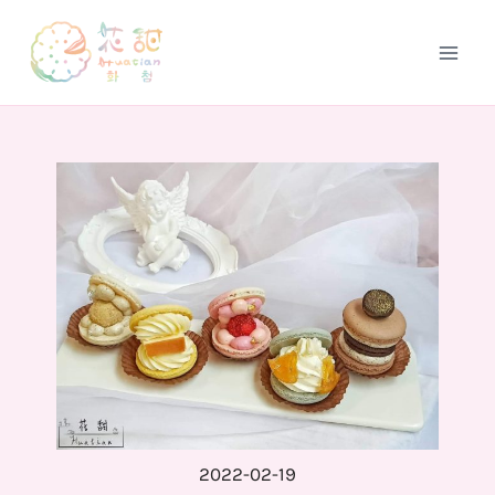
跳
至
Main
主
要
Men
內
容
2022-02-19