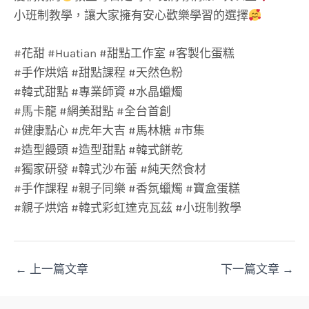
小班制教學，讓大家擁有安心歡樂學習的選擇
#花甜 #Huatian #甜點工作室 #客製化蛋糕
#手作烘焙 #甜點課程 #天然色粉
#韓式甜點 #專業師資 #水晶蠟燭
#馬卡龍 #網美甜點 #全台首創
#健康點心 #虎年大吉 #馬林糖 #市集
#造型饅頭 #造型甜點 #韓式餅乾
#獨家研發 #韓式沙布蕾 #純天然食材
#手作課程 #親子同樂 #香氛蠟燭 #寶盒蛋糕
#親子烘焙 #韓式彩虹達克瓦茲 #小班制教學
←
上一篇文章
下一篇文章
→