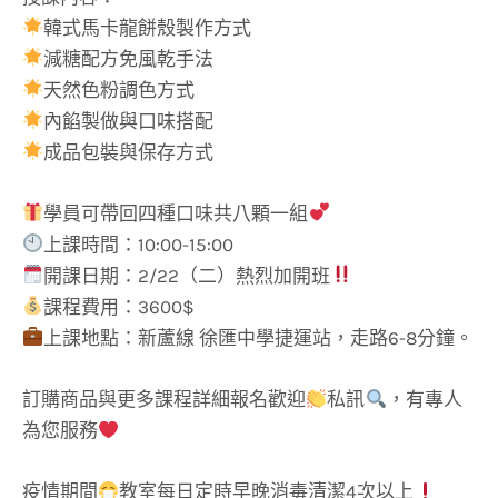
韓式馬卡龍餅殼製作方式
減糖配方免風乾手法
天然色粉調色方式
內餡製做與口味搭配
成品包裝與保存方式
學員可帶回四種口味共八顆一組
上課時間：10:00-15:00
開課日期：2/22（二）熱烈加開班
課程費用：3600$
上課地點：新蘆線 徐匯中學捷運站，走路6-8分鐘。
訂購商品與更多課程詳細報名歡迎
私訊
，有專人
為您服務
疫情期間
教室每日定時早晚消毒清潔4次以上