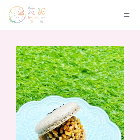
跳
至
Main
主
要
Men
內
容